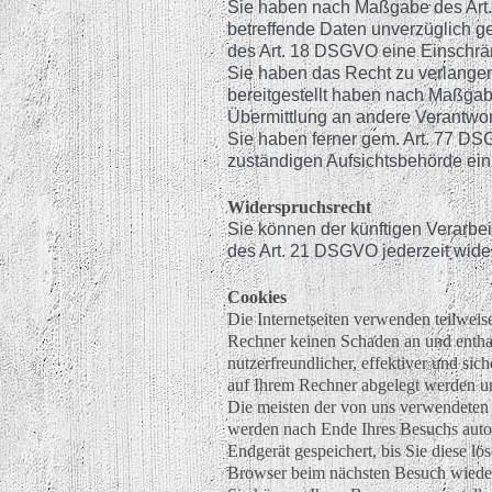
Sie haben nach Maßgabe des Art
betreffende Daten unverzüglich g
des Art. 18 DSGVO eine Einschrän
Sie haben das Recht zu verlangen,
bereitgestellt haben nach Maßga
Übermittlung an andere Verantwort
Sie haben ferner gem. Art. 77 D
zuständigen Aufsichtsbehörde ein
Widerspruchsrecht
Sie können der künftigen Verarbe
des Art. 21 DSGVO jederzeit wid
Cookies
Die Internetseiten verwenden teilweis
Rechner keinen Schaden an und enthal
nutzerfreundlicher, effektiver und sic
auf Ihrem Rechner abgelegt werden un
Die meisten der von uns verwendeten 
werden nach Ende Ihres Besuchs auto
Endgerät gespeichert, bis Sie diese l
Browser beim nächsten Besuch wiede