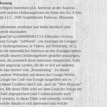
Messung
htigten Interessen (d.h. Interesse an der Analyse,
rieb unseres Onlineangebotes im Sinne des Art. 6 Abs.
ogle LLC, 1600 Amphitheatre Parkway, Mountain
bkommen zertifiziert und bietet hierdurch eine
recht einzuhalten
icipant?id=a2zt000000001L5AAI&status=Active).
ahren Google "AdWords", um Anzeigen im Google-
n Suchergebnissen, in Videos, auf Webseiten, etc.),
die ein mutmaßliches Interesse an den Anzeigen haben.
erhalb unseres Onlineangebotes gezielter anzuzeigen,
n, die potentiell deren Interessen entsprechen. Falls
te angezeigt werden, für die er sich auf anderen
icht man hierbei vom „Remarketing“. Zu diesen
 anderer Webseiten, auf denen das Google-Werbe-
h Google ein Code von Google ausgeführt und es
ichtbare Grafiken oder Code, auch als "Web Beacons"
en. Mit deren Hilfe wird auf dem Gerät der Nutzer ein
 Datei abgespeichert (statt Cookies können auch
 werden). In dieser Datei wird vermerkt, welche
elche Inhalte er sich interessiert und welche