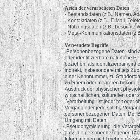
Arten der verarbeiteten Daten
- Bestandsdaten (z.B., Namen, Ad
- Kontaktdaten (z.B., E-Mail, Tel
- Nutzungsdaten (z.B., besuchte We
- Meta-/Kommunikationsdaten (z.B
Verwendete Begriffe
„Personenbezogene Daten“ sind alle
oder identifizierbare natürliche P
beziehen; als identifizierbar wird
indirekt, insbesondere mittels Z
einer Kennnummer, zu Standortdat
zu einem oder mehreren besondere
Ausdruck der physischen, physiol
wirtschaftlichen, kulturellen oder 
„Verarbeitung“ ist jeder mit oder 
Vorgang oder jede solche Vorga
personenbezogenen Daten. Der Beg
Umgang mit Daten.
„Pseudonymisierung“ die Verarbe
dass die personenbezogenen Dat
Informationen nicht mehr einer sp