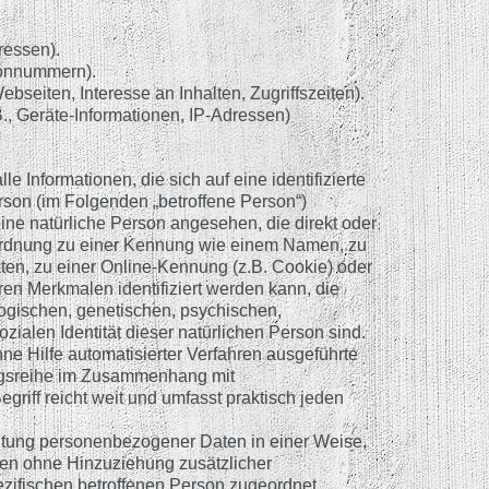
ressen).
efonnummern).
bseiten, Interesse an Inhalten, Zugriffszeiten).
., Geräte-Informationen, IP-Adressen)
 Informationen, die sich auf eine identifizierte
erson (im Folgenden „betroffene Person“)
 eine natürliche Person angesehen, die direkt oder
uordnung zu einer Kennung wie einem Namen, zu
en, zu einer Online-Kennung (z.B. Cookie) oder
n Merkmalen identifiziert werden kann, die
ogischen, genetischen, psychischen,
sozialen Identität dieser natürlichen Person sind.
ohne Hilfe automatisierter Verfahren ausgeführte
ngsreihe im Zusammenhang mit
riff reicht weit und umfasst praktisch jeden
itung personenbezogener Daten in einer Weise,
en ohne Hinzuziehung zusätzlicher
ezifischen betroffenen Person zugeordnet