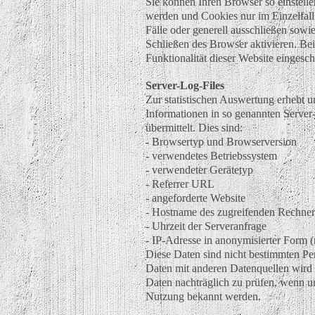
Sie können Ihren Browser so einstelle
werden und Cookies nur im Einzelfal
Fälle oder generell ausschließen sow
Schließen des Browser aktivieren. Be
Funktionalität dieser Website eingesch
Server-Log-Files
Zur statistischen Auswertung erhebt u
Informationen in so genannten Server-
übermittelt. Dies sind:
- Browsertyp und Browserversion
- verwendetes Betriebssystem
- verwendeter Gerätetyp
- Referrer URL
- angeforderte Website
- Hostname des zugreifenden Rechner
- Uhrzeit der Serveranfrage
- IP-Adresse in anonymisierter Form (n
Diese Daten sind nicht bestimmten P
Daten mit anderen Datenquellen wird 
Daten nachträglich zu prüfen, wenn un
Nutzung bekannt werden.