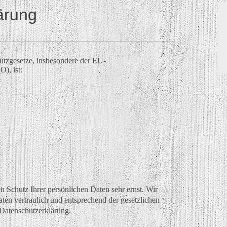
ärung
utzgesetze, insbesondere der EU-
), ist:
n Schutz Ihrer persönlichen Daten sehr ernst. Wir
en vertraulich und entsprechend der gesetzlichen
 Datenschutzerklärung.