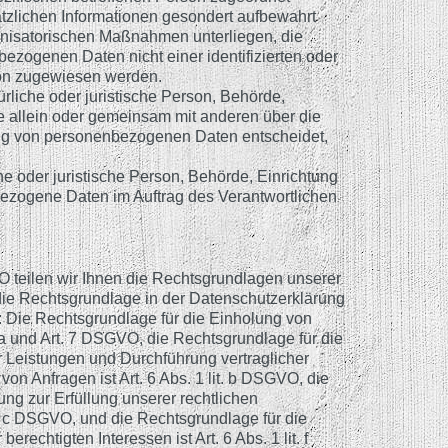
tzlichen Informationen gesondert aufbewahrt
nisatorischen Maßnahmen unterliegen, die
ezogenen Daten nicht einer identifizierten oder
rson zugewiesen werden.
türliche oder juristische Person, Behörde,
ie allein oder gemeinsam mit anderen über die
ung von personenbezogenen Daten entscheidet,
che oder juristische Person, Behörde, Einrichtung
bezogene Daten im Auftrag des Verantwortlichen
teilen wir Ihnen die Rechtsgrundlagen unserer
die Rechtsgrundlage in der Datenschutzerklärung
s: Die Rechtsgrundlage für die Einholung von
t. a und Art. 7 DSGVO, die Rechtsgrundlage für die
r Leistungen und Durchführung vertraglicher
 Anfragen ist Art. 6 Abs. 1 lit. b DSGVO, die
ung zur Erfüllung unserer rechtlichen
lit. c DSGVO, und die Rechtsgrundlage für die
rechtigten Interessen ist Art. 6 Abs. 1 lit. f