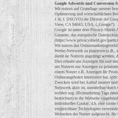
Google Adwords und Conversion-
Wir nutzen auf Grundlage unserer berec
Optimierung und wirtschaftlichem Bet
1 lit. f. DSGVO) die Dienste der Go
View, CA 94043, USA, („Google“).
Google ist unter dem Privacy-Shield-A
Garantie, das europäische Datenschutz
(https://www.privacyshield.gov/part
Wir nutzen das Onlinemarketingverf
Werbe-Netzwerk zu platzieren (z.B., i
damit sie Nutzern angezeigt werden, 
Dies erlaubt uns Anzeigen für und inn
um Nutzern nur Anzeigen zu präsentiere
einem Nutzer z.B. Anzeigen für Produk
Onlineangeboten interessiert hat, spr
Zwecken wird bei Aufruf unserer und
Netzwerk aktiv ist, unmittelbar durc
werden sog. (Re)marketing-Tags (uns
bezeichnet) in die Webseite eingebund
individuelles Cookie, d.h. eine kleine
vergleichbare Technologien verwendet
Webseiten der Nutzer aufgesucht, für w