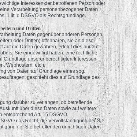
wichtige Interessen der betroffenen Person oder
n eine Verarbeitung personenbezogener Daten
Abs. 1 lit. d DSGVO als Rechtsgrundlage.
beitern und Dritten
rarbeitung Daten gegenüber anderen Personen
tern oder Dritten) offenbaren, sie an diese
ff auf die Daten gewähren, erfolgt dies nur auf
bnis, Sie eingewilligt haben, eine rechtliche
auf Grundlage unserer berechtigten Interessen
en, Webhostern, etc.).
itung von Daten auf Grundlage eines sog.
beauftragen, geschieht dies auf Grundlage des
igung darüber zu verlangen, ob betreffende
Auskunft über diese Daten sowie auf weitere
en entsprechend Art. 15 DSGVO.
DSGVO das Recht, die Vervollständigung der Sie
htigung der Sie betreffenden unrichtigen Daten