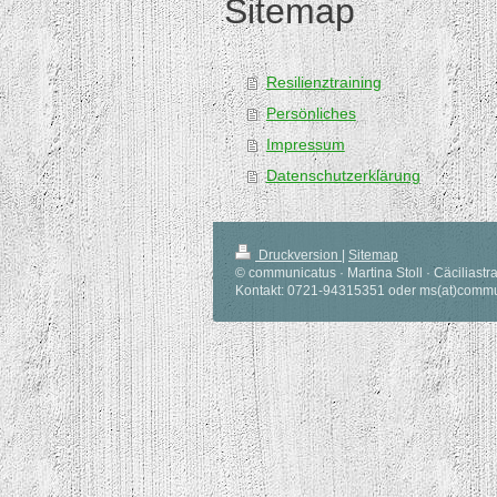
Sitemap
Resilienztraining
Persönliches
Impressum
Datenschutzerklärung
Druckversion
|
Sitemap
© communicatus · Martina Stoll · Cäciliast
Kontakt: 0721-94315351 oder ms(at)commu