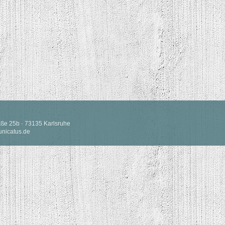
raße 25b · 73135 Karlsruhe
nicatus.de